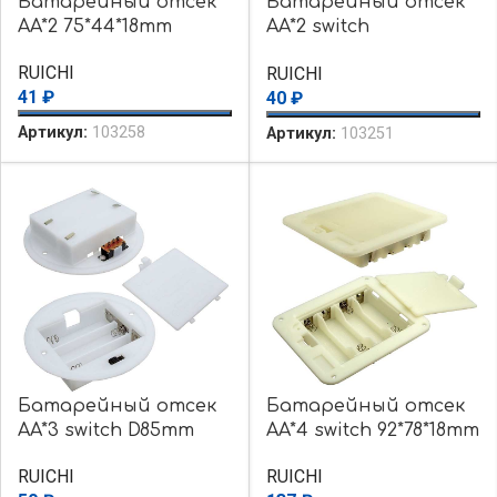
Батарейный отсек
Батарейный отсек
AA*2 75*44*18mm
AA*2 switch
130*27*18mm
RUICHI
RUICHI
41
₽
40
₽
Артикул:
103258
Артикул:
103251
Батарейный отсек
Батарейный отсек
AA*3 switch D85mm
AA*4 switch 92*78*18mm
RUICHI
RUICHI