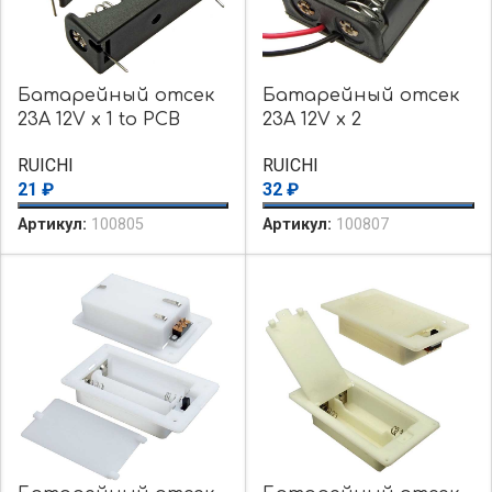
Батарейный отсек
Батарейный отсек
23A 12V x 1 to PCB
23A 12V x 2
RUICHI
RUICHI
21
₽
32
₽
Артикул:
100805
Артикул:
100807