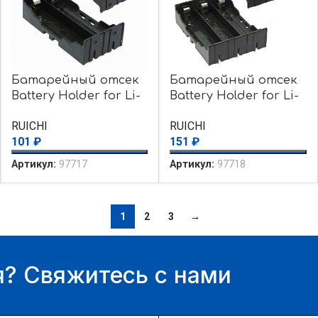
Батарейный отсек
Батарейный отсек
Battery Holder for Li-
Battery Holder for Li-
ion 2X18650
ion 3X18650
RUICHI
RUICHI
101
₽
151
₽
Артикул:
97717
Артикул:
97718
1
2
3
→
? Свяжитесь с нами