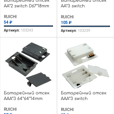
Батарейный отсек
Батарейный отсек
AA*2 switch D67*18mm
AA*3 switch
66*64*18mm
RUICHI
RUICHI
54
₽
105
₽
Артикул:
103243
Артикул:
103239
Батарейный отсек
Батарейный отсек
AAA*3 64*64*14mm
AAA*3 switch
62*54*14mm
RUICHI
RUICHI