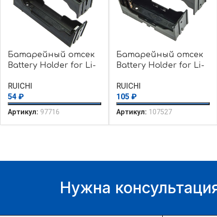
Батарейный отсек
Батарейный отсек
Battery Holder for Li-
Battery Holder for Li-
ion 1X18650
ion 1X26650
RUICHI
RUICHI
54
₽
105
₽
Артикул:
97716
Артикул:
107527
Нужна консультация