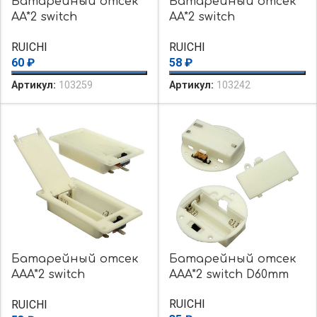
Батарейный отсек
Батарейный отсек
AA*2 switch
AA*2 switch
75*44*18mm
84*44*18mm
RUICHI
RUICHI
60
₽
58
₽
Артикул:
103259
Артикул:
103242
Батарейный отсек
Батарейный отсек
AAA*2 switch
AAA*2 switch D60mm
70*35*14mm
RUICHI
RUICHI