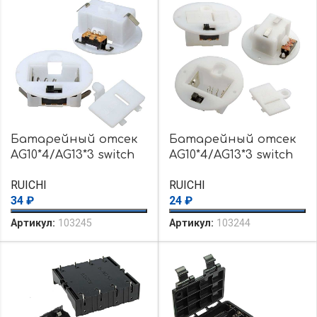
Батарейный отсек
Батарейный отсек
AG10*4/AG13*3 switch
AG10*4/AG13*3 switch
D34mm
D38mm
RUICHI
RUICHI
34
₽
24
₽
Артикул:
103245
Артикул:
103244