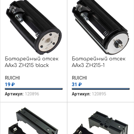
Батарейный отсек
Батарейный отсек
AAx3 ZH215 black
AAx3 ZH215-1
RUICHI
RUICHI
19
₽
31
₽
Артикул:
120896
Артикул:
120895