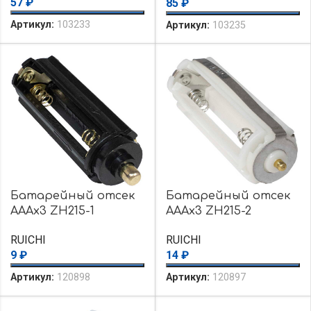
57
₽
85
₽
Артикул:
103233
Артикул:
103235
Батарейный отсек
Батарейный отсек
AAAx3 ZH215-1
AAAx3 ZH215-2
RUICHI
RUICHI
9
₽
14
₽
Артикул:
120898
Артикул:
120897