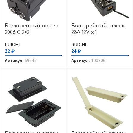
Батарейный отсек
Батарейный отсек
2006 C 2×2
23A 12V x 1
RUICHI
RUICHI
32
₽
24
₽
Артикул:
59647
Артикул:
100806