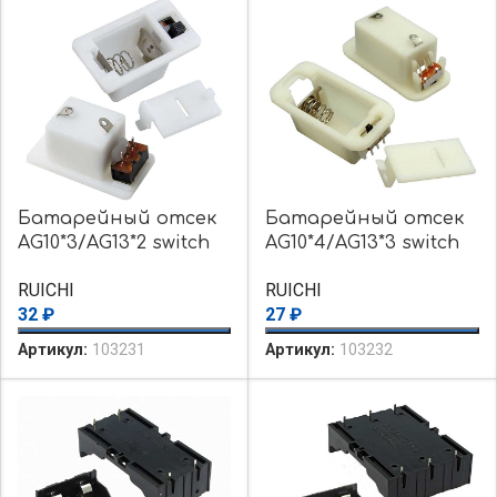
Батарейный отсек
Батарейный отсек
AG10*3/AG13*2 switch
AG10*4/AG13*3 switch
31*17*14mm
31*17*14mm
RUICHI
RUICHI
32
₽
27
₽
Артикул:
103231
Артикул:
103232