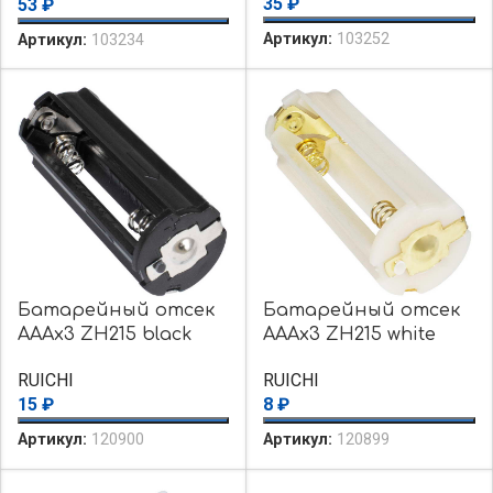
35
₽
53
₽
Артикул:
103252
Артикул:
103234
Батарейный отсек
Батарейный отсек
AAAx3 ZH215 black
AAAx3 ZH215 white
RUICHI
RUICHI
15
₽
8
₽
Артикул:
120900
Артикул:
120899