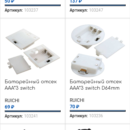
50
₽
137
₽
Артикул:
103237
Артикул:
103247
Батарейный отсек
Батарейный отсек
AAA*3 switch
AAA*3 switch D64mm
62*62*14mm
RUICHI
RUICHI
70
₽
69
₽
Артикул:
103236
Артикул:
103241