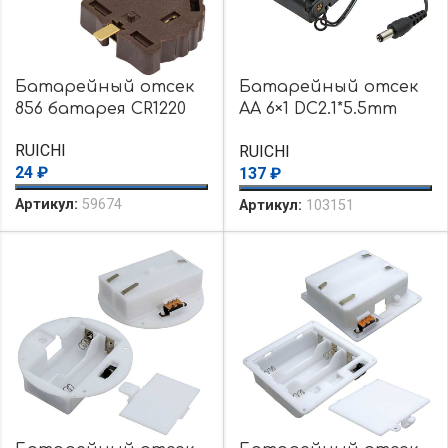
Батарейный отсек
Батарейный отсек
856 батарея CR1220
AA 6×1 DC2.1*5.5mm
(L)=15CM
RUICHI
RUICHI
24
₽
137
₽
Артикул:
59674
Артикул:
103151