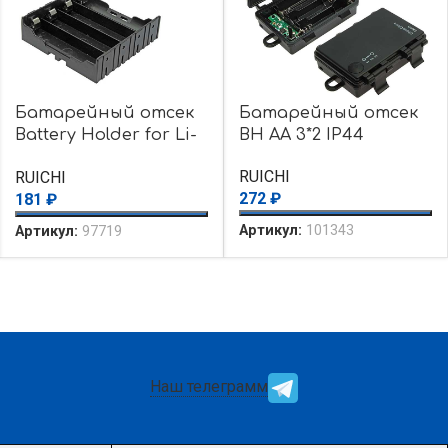
Батарейный отсек
Батарейный отсек
Battery Holder for Li-
BH AA 3*2 IP44
ion 4X18650
RUICHI
RUICHI
272
₽
181
₽
Артикул:
101343
Артикул:
97719
Наш телеграмм