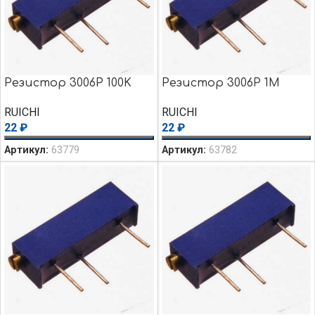
Резистор 3006P 100K
Резистор 3006P 1M
RUICHI
RUICHI
22
₽
22
₽
Артикул:
63779
Артикул:
63782