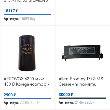
SIMATIC S5 SIEMENS
ID4395 6ES5 444-3AA11
18117
₽
Контроллер б/у
Артикул:
150PL8by
AEROVOX 6300 мкФ
Allen Bradley 1772-MS
400 В Конденсатор /
Сегмент памяти
уценка
30000
₽
2900
₽
использовалось /
уценка Б/у
Артикул:
214bysepby
Артикул:
Z030ozon32