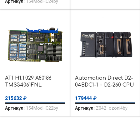
Артикул:
154ModHC24by
CXD1175AP Плата б/у
AT1 H1.1.029 A80186
Automation Direct D2-
TMS34061FNL
04BDC1-1 + D2-260 CPU
M5L8288S D7261AD
+ D2-08TR + 2PCs D2-
215632
₽
179444
₽
MB674203 D27C010
DCM — уценка
D72065CT Плата б/у
использовалось
Артикул:
154ModHC22by
Артикул:
Z042_ozoni4by
снято с резерва