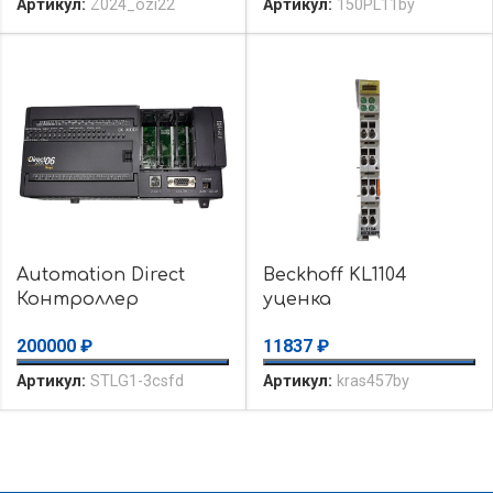
Артикул:
Z024_ozi22
Артикул:
150PL11by
Automation Direct
Beckhoff KL1104
Контроллер
уценка
DirectLogic D0-06DD1
использовалось, Б/у
200000
₽
11837
₽
бу
Артикул:
STLG1-3csfd
Артикул:
kras457by