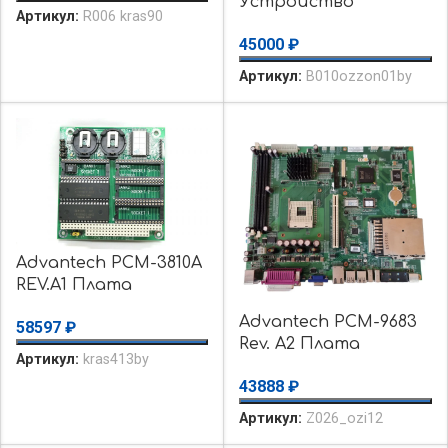
Устройство
уценка
Артикул:
R006 kras90
плавного пуска
использовалось
45000
₽
Siemens / Уценка
использовалось
Артикул:
B010ozzon01by
Advantech PCM-3810A
REV.A1 Плата
управления уценка
Advantech PCM-9683
58597
₽
использовалось
Rev. A2 Плата
Артикул:
kras413by
процессорная
43888
₽
уценка
использовалось
Артикул:
Z026_ozi12