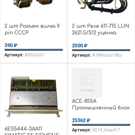
2 шт Разъем вилка 9
2 шт Реле 611-715 LUN
pin СССР
2621.5/512 уценка
использовалось
390
₽
2500
₽
Артикул:
A052ozii1
Артикул:
A184ozon18by
ACE-855A
Промышленный блок
питания ACE-855 IEI,
25362
₽
55 Вт уценка
использовалось
6ES5444-3AA11
Артикул:
X014_kras417