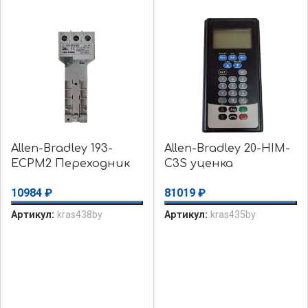
Allen-Bradley 193-
Allen-Bradley 20-HIM-
ECPM2 Переходник
C3S уценка
на DIN-рейку, уценка
использовалось, Б/у
10984
₽
81019
₽
б/у
Артикул:
kras438by
Артикул:
kras435by