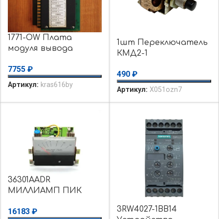
1771-OW Плата
1шт Переключатель
модуля вывода
КМД2-1
контактов ПЛК
двухполюсный без
7755
₽
Аллена Брэдли
490
₽
фиксации
1771OW уценка
Артикул:
kras616by
Артикул:
X051ozn7
использовалось
36301AADR
МИЛЛИАМП ПИК
Кромптон 30
3RW4027-1BB14
16183
₽
МИЛЛИАМП ПИК