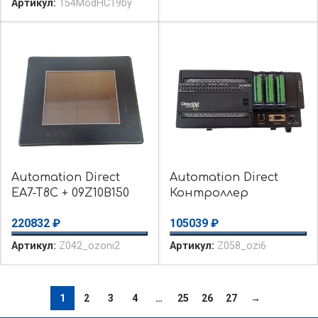
Артикул:
154ModHC19by
Automation Direct
Automation Direct
EA7-T8C + 09Z10B150
Контроллер
EA7-T8C+09Z10B150
DirectLogic D0-06DD1 +
220832
₽
105039
₽
EA7T8C Сенсорная
2PCs F0-08ADH-1 +
панель, уценка Б/у
1PCs D0-10ND3 —
Артикул:
Z042_ozoni2
Артикул:
Z058_ozi6
уценка
использовалось
1
2
3
4
…
25
26
27
→