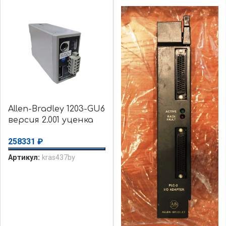
Allen-Bradley 1203-GU6
версия 2.001 уценка
использовалось, Б/у
258331
₽
Артикул:
kras437by