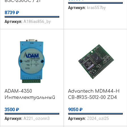
BSC-230UC / 21
уценка
2966045 Разъем
Артикул:
kras557by
использовалось
8739
₽
Phoenix Contact
уценка
Артикул:
A186as856_by
использовалось
ADAM-4350
Advantech MDM44-H
Интеллектуальный
CB-893S-5012-00 ZD4
калибратор
Восстановленный
3500
₽
9050
₽
аналоговых сигналов
40-контактный IDE
/ уценка
FLASH SSD уценка
Артикул:
A221_ozonn3
Артикул:
Z024_ozi25
использовалось