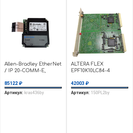
Allen-Bradley EtherNet
ALTERA FLEX
/ IP 20-COMM-E,
EPF10K10LC84-4
серия B V3.004,
EPC1441PC8
85122
₽
42003
₽
уценка б/у
EKR1533AP6 Плата б/
у
Артикул:
kras436by
Артикул:
150PL2by