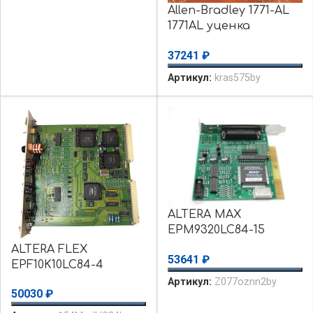
Allen-Bradley 1771-AL
1771AL уценка
использовалось
37241
₽
Артикул:
kras575by
ALTERA MAX
EPM9320LC84-15
AD790JN CY7C466A-
ALTERA FLEX
53641
₽
15PTC TL084CN
EPF10K10LC84-4
CD74HC14E 22,00000
EPF8636ALI84-4
Артикул:
Z077oznn2by
МГц Плата уценка
50030
₽
EPF8636ALC84-3
использовалось
EPC1441PC8