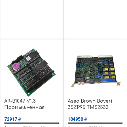
AR-B1047 V1.3
Asea Brown Boveri
Промышленная
35ZP95 TMS2532
системная плата
D2114A-5 TMS9901NI
72917
₽
184958
₽
уценка
TMS9902JDL
использовалось
Печатная плата б/у