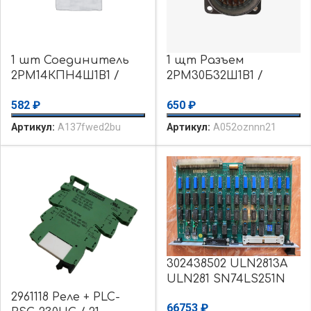
1 шт Соединитель
1 щт Разъем
2РМ14КПН4Ш1В1 /
2РМ30Б32Ш1В1 /
разъем вилка с
вилка
582
₽
650
₽
патрубком. Товар
уцененный
Артикул:
A137fwed2bu
Артикул:
A052oznnn21
302438502 ULN2813A
ULN281 SN74LS251N
DM74LS259N mc1488
2961118 Реле + PLC-
66753
₽
SN74LS00N Плата II