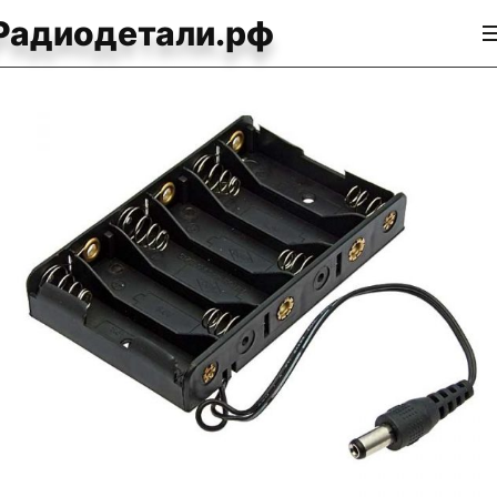
Радиодетали.рф