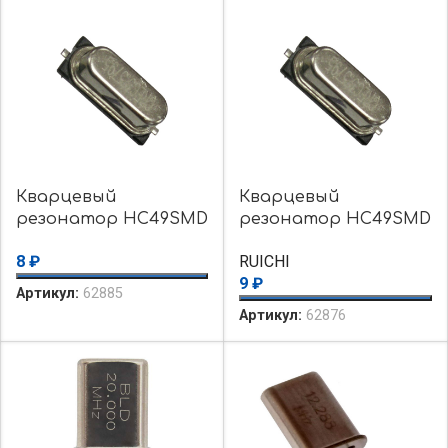
Кварцевый
Кварцевый
резонатор HC49SMD
резонатор HC49SMD
40 MHz 16pF 30ppm
8 MHz 16pF 30ppm
8
₽
RUICHI
9
₽
Артикул:
62885
Артикул:
62876