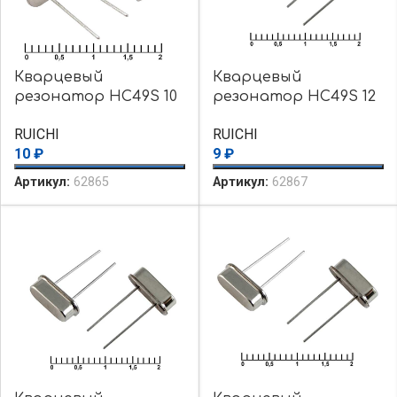
Кварцевый
Кварцевый
резонатор HC49S 10
резонатор HC49S 12
MHz 16pF 30ppm
MHz 20pF 30ppm
RUICHI
RUICHI
10
₽
9
₽
Артикул:
62865
Артикул:
62867