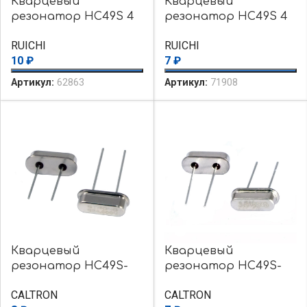
Кварцевый
Кварцевый
резонатор HC49S 4
резонатор HC49S 4
MHz 16pF 30ppm
MHz 20pF 30ppm
RUICHI
RUICHI
10
₽
7
₽
Артикул:
62863
Артикул:
71908
Кварцевый
Кварцевый
резонатор HC49S-
резонатор HC49S-
24.0000MHZ-20PF
3.579545MHZ-20PF
CALTRON
CALTRON
CALTRON