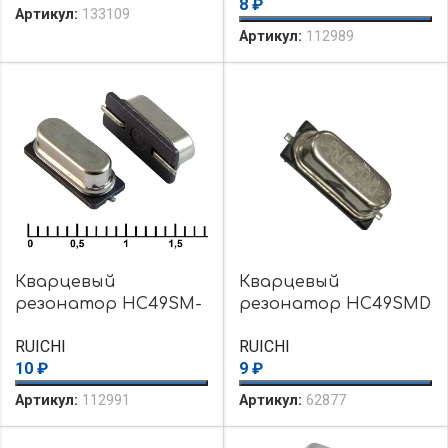
8
₽
Артикул:
133109
Артикул:
112989
Кварцевый
Кварцевый
резонатор HC49SM-
резонатор HC49SMD
8.000MHZ-20PF
10 MHz 16pF 30ppm
RUICHI
RUICHI
10
₽
9
₽
Артикул:
112991
Артикул:
62877