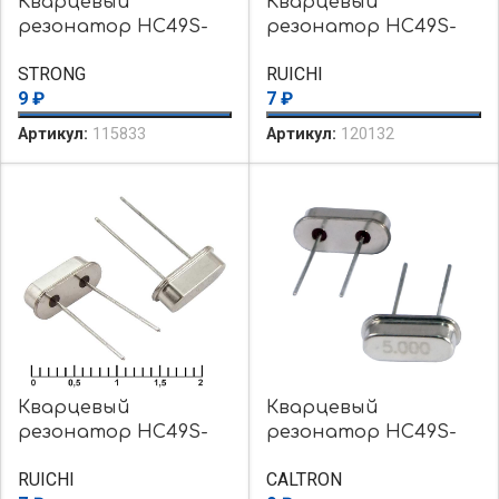
Кварцевый
Кварцевый
резонатор HC49S-
резонатор HC49S-
11.0592MHZ-0pF-
11.0592MHZ-20PF-R
STRONG
RUICHI
30PPM
9
₽
7
₽
Артикул:
115833
Артикул:
120132
Кварцевый
Кварцевый
резонатор HC49S-
резонатор HC49S-
3.6864MHZ-20PF-R
5.000MHZ-20PF
RUICHI
CALTRON