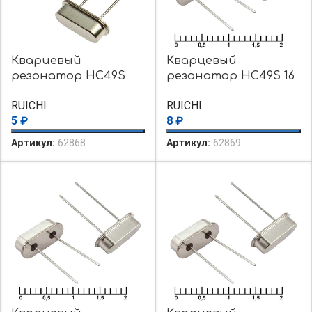
Кварцевый
Кварцевый
резонатор HC49S
резонатор HC49S 16
14.31810 MHz 16pF
MHz 16pF 30ppm
RUICHI
RUICHI
30ppm
5
₽
8
₽
Артикул:
62868
Артикул:
62869