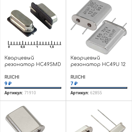
Кварцевый
Кварцевый
резонатор HC49SMD
резонатор HC49U 12
8 MHz 20pF 30ppm
MHz 16pF 30ppm
RUICHI
RUICHI
9
₽
7
₽
Артикул:
71910
Артикул:
62855