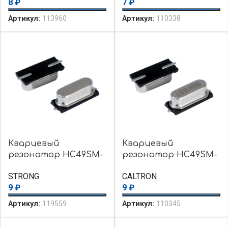
8
₽
7
₽
Артикул:
113960
Артикул:
110338
Кварцевый
Кварцевый
резонатор HC49SM-
резонатор HC49SM-
10.000MHZ-20PF
14.7456MHZ-20PF
STRONG
CALTRON
9
₽
9
₽
Артикул:
119559
Артикул:
110345