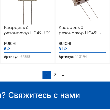
Кварцевый
Кварцевый
резонатор HC49U 20
резонатор HC49U-
MHz 16pF 30ppm
2.4576MHZ-20PF
RUICHI
RUICHI
8
₽
31
₽
Артикул:
62858
Артикул:
113194
1
2
→
? Свяжитесь с нами