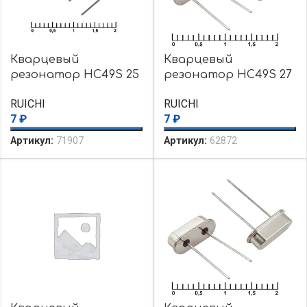
Кварцевый
Кварцевый
резонатор HC49S 25
резонатор HC49S 27
MHz 20pF 30ppm
MHz 16pF 30ppm
RUICHI
RUICHI
7
₽
7
₽
Артикул:
71907
Артикул:
62872