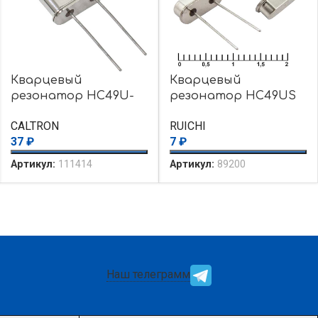
Кварцевый
Кварцевый
резонатор HC49U-
резонатор HC49US
2.4576MHZ-20PF
16.00000MHz 16pF
CALTRON
RUICHI
CALTRON
30ppm
37
₽
7
₽
Артикул:
111414
Артикул:
89200
Наш телеграмм