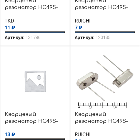
Кварцевый
Кварцевый
резонатор HC49S-
резонатор HC49S-
18.000MHZ-20PF
20.000MHZ-20PF-R
TKD
RUICHI
11
₽
7
₽
Артикул:
131786
Артикул:
120135
Кварцевый
Кварцевый
резонатор HC49S-
резонатор HC49S-
6.000MHZ-20PF
8.000 MHZ-20pF
13
₽
RUICHI
CALTRON