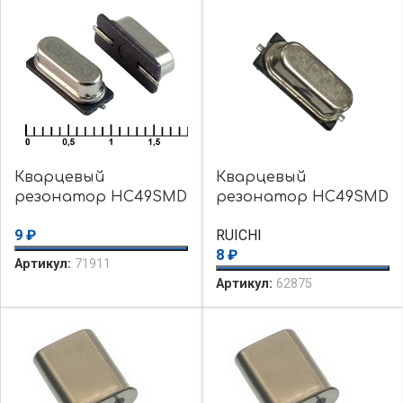
Кварцевый
Кварцевый
резонатор HC49SMD
резонатор HC49SMD
16 MHz 20pF 30ppm
4 MHz 16pF 30ppm
9
₽
RUICHI
8
₽
Артикул:
71911
Артикул:
62875