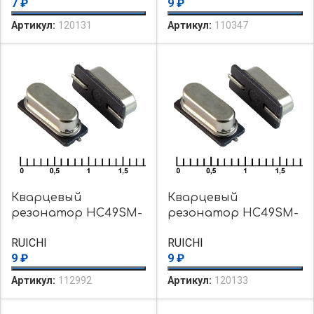
7
₽
9
₽
Артикул:
120131
Артикул:
110347
Кварцевый
Кварцевый
резонатор HC49SM-
резонатор HC49SM-
16.000MHZ-20PF
25.000MHZ-20PF-R
RUICHI
RUICHI
9
₽
9
₽
Артикул:
112992
Артикул:
120133