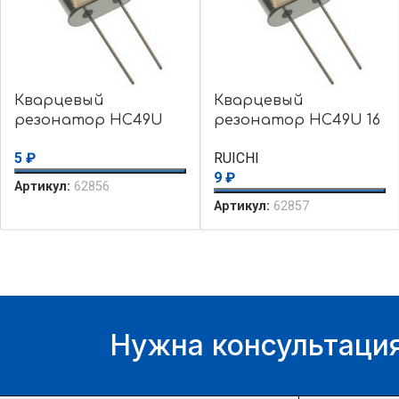
Кварцевый
Кварцевый
резонатор HC49U
резонатор HC49U 16
14.31818MHz 16pF
MHz 16pF 30ppm
5
₽
RUICHI
30ppm
9
₽
Артикул:
62856
Артикул:
62857
Нужна консультация