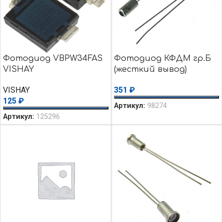
Фотодиод VBPW34FAS
Фотодиод КФДМ гр.Б
VISHAY
(жесткий вывод)
VISHAY
351
₽
125
₽
Артикул:
98274
Артикул:
125296