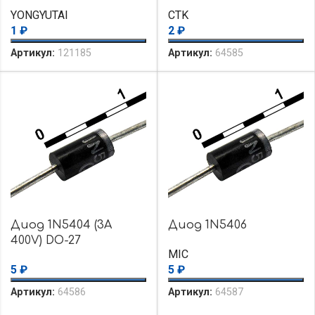
YONGYUTAI
CTK
1
₽
2
₽
Артикул:
121185
Артикул:
64585
Диод 1N5404 (3A
Диод 1N5406
400V) DO-27
MIC
5
₽
5
₽
Артикул:
64586
Артикул:
64587