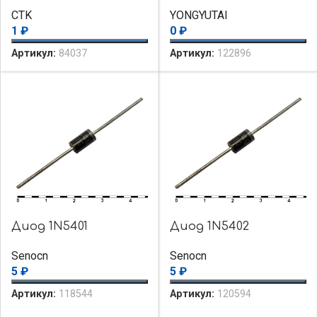
CTK
YONGYUTAI
1
₽
0
₽
Артикул:
84037
Артикул:
122896
Диод 1N5401
Диод 1N5402
Senocn
Senocn
5
₽
5
₽
Артикул:
118544
Артикул:
120594