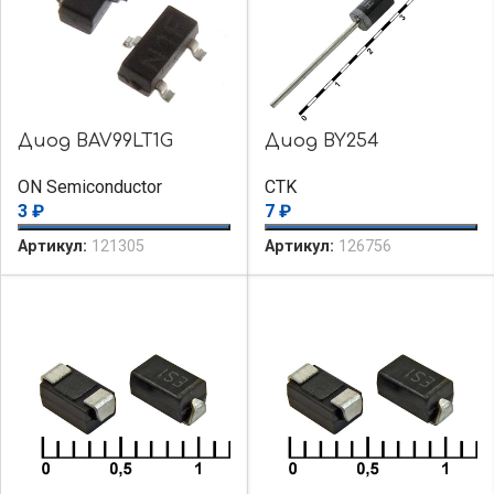
Диод BAV99LT1G
Диод BY254
ON Semiconductor
CTK
3
₽
7
₽
Артикул:
121305
Артикул:
126756