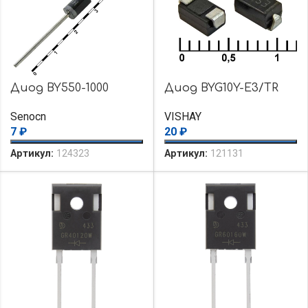
Диод BY550-1000
Диод BYG10Y-E3/TR
Senocn
VISHAY
7
₽
20
₽
Артикул:
124323
Артикул:
121131