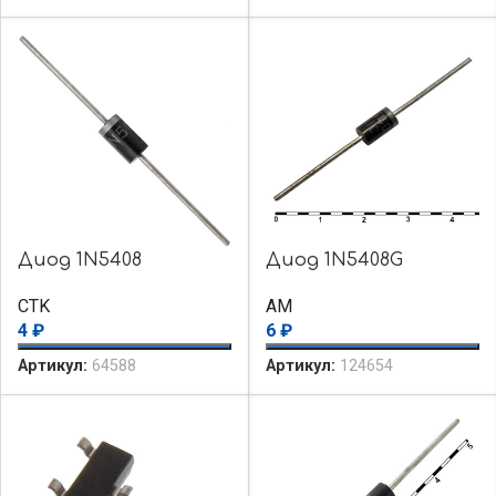
Диод 1N5408
Диод 1N5408G
CTK
AM
4
₽
6
₽
Артикул:
64588
Артикул:
124654