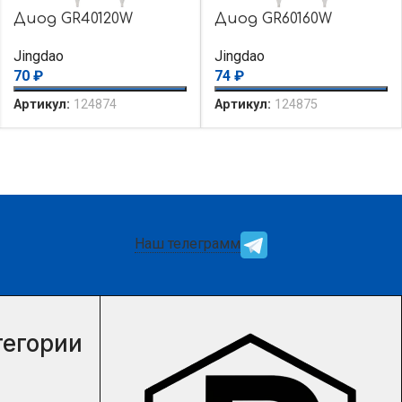
Диод GR40120W
Диод GR60160W
Jingdao
Jingdao
70
₽
74
₽
Артикул:
124874
Артикул:
124875
Наш телеграмм
тегории