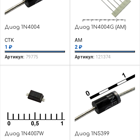
Диод 1N4004
Диод 1N4004G (AM)
CTK
AM
1
₽
2
₽
Артикул:
79775
Артикул:
121374
Диод 1N4007W
Диод 1N5399