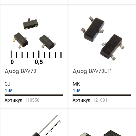
Диод BAV70
Диод BAV70LT1
CJ
MK
1
₽
1
₽
Артикул:
118558
Артикул:
121081