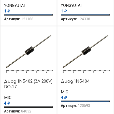
YONGYUTAI
YONGYUTAI
1
₽
1
₽
Артикул:
121186
Артикул:
124338
Диод 1N5402 (3A 200V)
Диод 1N5404
DO-27
MIC
MIC
4
₽
4
₽
Артикул:
120593
Артикул:
84032