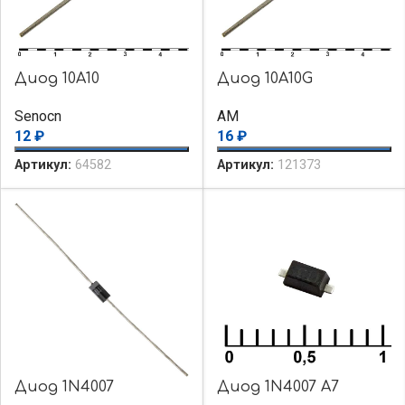
Диод 10A10
Диод 10A10G
Senocn
AM
12
₽
16
₽
Артикул:
64582
Артикул:
121373
Диод 1N4007
Диод 1N4007 A7