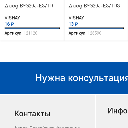
Диод BYG20J-E3/TR
Диод BYG20J-E3/TR3
VISHAY
VISHAY
16
₽
13
₽
Артикул:
121120
Артикул:
126590
Нужна консультация
Инфо
Контакты