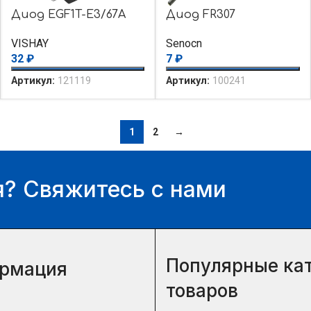
Диод EGF1T-E3/67A
Диод FR307
VISHAY
Senocn
32
₽
7
₽
Артикул:
121119
Артикул:
100241
1
2
→
? Свяжитесь с нами
Популярные ка
рмация
товаров