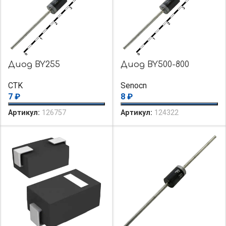
Диод BY255
Диод BY500-800
CTK
Senocn
7
₽
8
₽
Артикул:
126757
Артикул:
124322