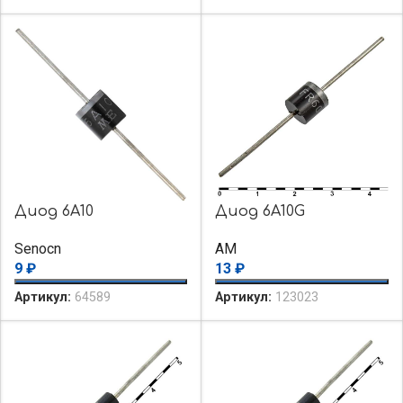
Диод 6A10
Диод 6A10G
Senocn
AM
9
₽
13
₽
Артикул:
64589
Артикул:
123023