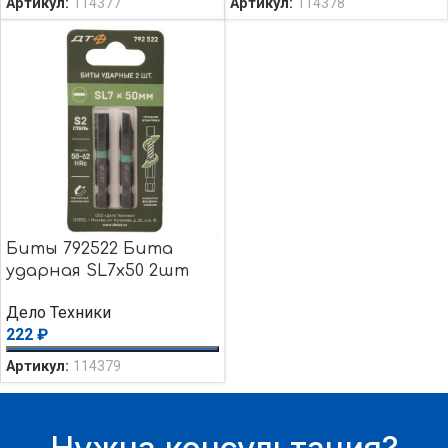
Артикул:
114377
Артикул:
114378
Биты 792522 Бита
ударная SL7х50 2шт
Дело Техники
222
₽
Артикул:
114379