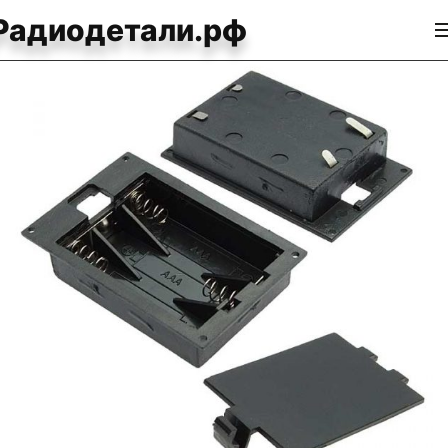
Радиодетали.рф