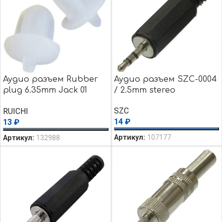
Аудио разъем Rubber
Аудио разъем SZC-0004
plug 6.35mm Jack 01
/ 2.5mm stereo
white
SZC
RUICHI
14
₽
13
₽
Артикул:
107177
Артикул:
132988