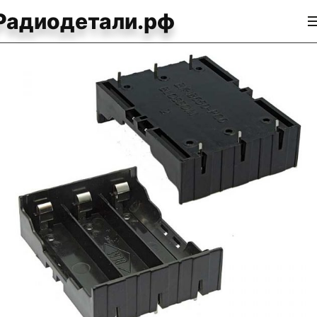
Радиодетали.рф