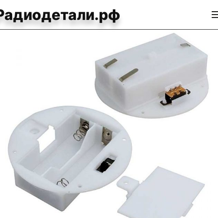
Радиодетали.рф