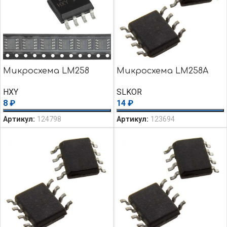
Микросхема LM258
Микросхема LM258A
HXY
SLKOR
8
₽
14
₽
Артикул:
124798
Артикул:
123694