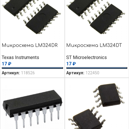
Микросхема LM324DR
Микросхема LM324DT
Texas Instruments
ST Microelectronics
17
₽
17
₽
Артикул:
118526
Артикул:
122450