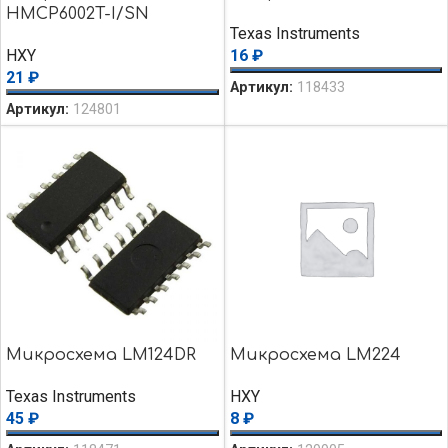
HMCP6002T-I/SN
Texas Instruments
HXY
16
₽
21
₽
Артикул:
118433
Артикул:
124801
Микросхема LM124DR
Микросхема LM224
Texas Instruments
HXY
45
₽
8
₽