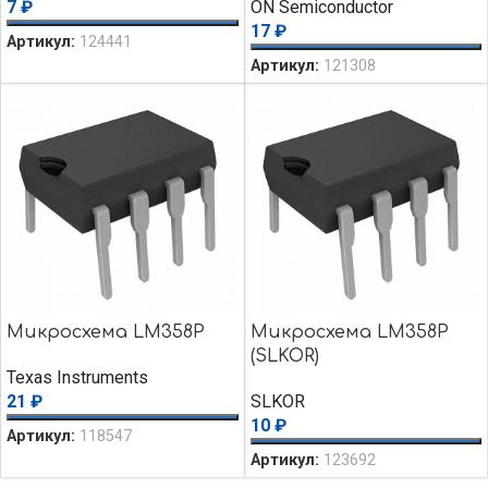
7
₽
ON Semiconductor
17
₽
Артикул:
124441
Артикул:
121308
Микросхема LM358P
Микросхема LM358P
(SLKOR)
Texas Instruments
21
₽
SLKOR
10
₽
Артикул:
118547
Артикул:
123692