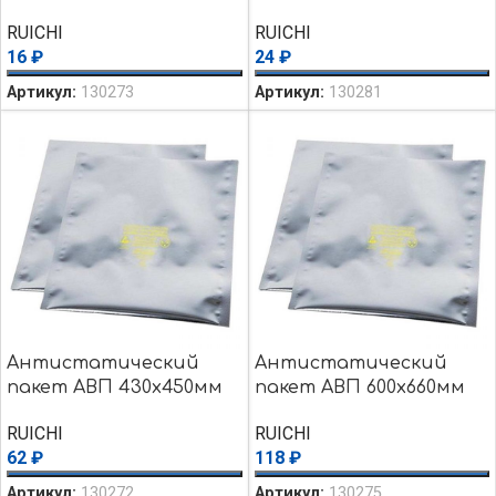
RUICHI
RUICHI
16
₽
24
₽
Артикул:
130273
Артикул:
130281
Антистатический
Антистатический
пакет АВП 430х450мм
пакет АВП 600х660мм
RUICHI
RUICHI
62
₽
118
₽
Артикул:
130272
Артикул:
130275