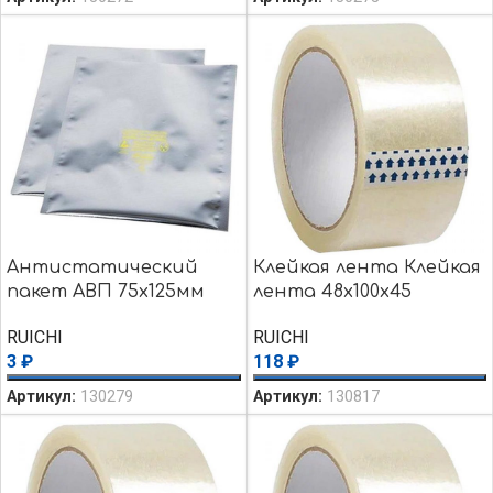
Антистатический
Клейкая лента Клейкая
пакет АВП 75х125мм
лента 48х100х45
RUICHI
RUICHI
3
₽
118
₽
Артикул:
130279
Артикул:
130817