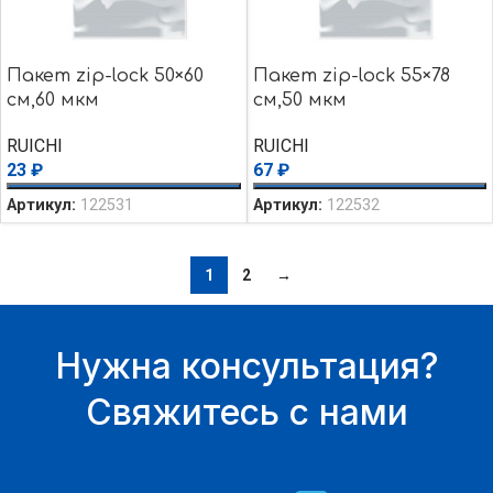
Пакет zip-lock 50×60
Пакет zip-lock 55×78
см,60 мкм
см,50 мкм
RUICHI
RUICHI
23
₽
67
₽
Артикул:
122531
Артикул:
122532
1
2
→
Нужна консультация?
Свяжитесь с нами