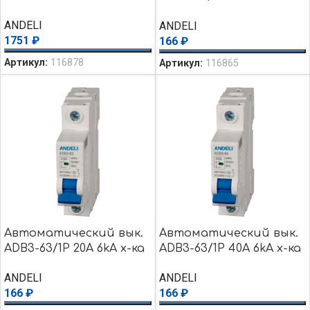
C
ANDELI
ANDELI
1751
₽
166
₽
Артикул:
116878
Артикул:
116865
Автоматический вык.
Автоматический вык.
ADB3-63/1P 20A 6kA х-ка
ADB3-63/1P 40A 6kA х-ка
C
C
ANDELI
ANDELI
166
₽
166
₽