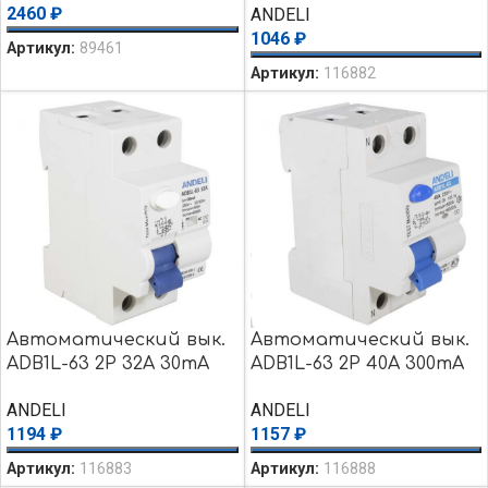
2460
₽
ANDELI
1046
₽
Артикул:
89461
Артикул:
116882
Автоматический вык.
Автоматический вык.
ADB1L-63 2P 32A 30mA
ADB1L-63 2P 40A 300mA
тип AC 6kA
тип AC 6kA
ANDELI
ANDELI
1194
₽
1157
₽
Артикул:
116883
Артикул:
116888