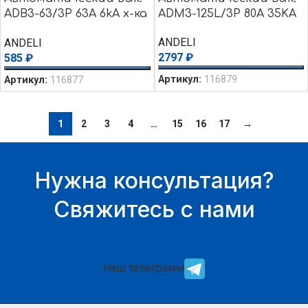
ADB3-63/3P 63A 6kA х-ка
ADM3-125L/3P 80A 35KA
C
ANDELI
ANDELI
2797
₽
585
₽
Артикул:
116879
Артикул:
116877
1
2
3
4
…
15
16
17
→
Нужна консультация?
Свяжитесь с нами
Наш телеграмм