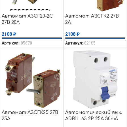
Автомат АЗСГ20-2С
Автомат АЗСГК2 27В
27В 20А
2А
2108
₽
2108
₽
Артикул:
85678
Артикул:
82105
Автомат АЗСГК25 27В
Автоматический вык.
25А
ADB1L-63 2P 25A 30mA
тип AC 6kA