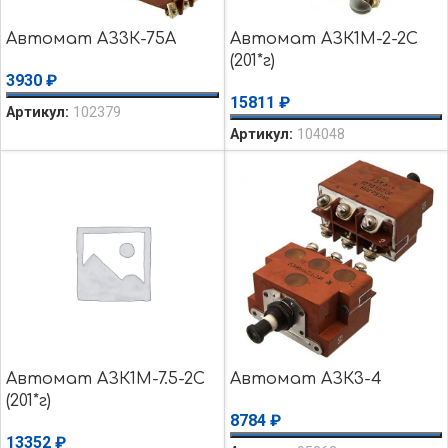
Автомат АЗ3К-75А
Автомат АЗК1М-2-2С
(201*г)
3930
₽
15811
₽
Артикул:
102379
Артикул:
104048
Автомат АЗК1М-7.5-2С
Автомат АЗК3-4
(201*г)
8784
₽
13352
₽