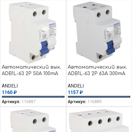
Автоматический вык.
Автоматический вык.
ADB1L-63 2P 50A 100mA
ADB1L-63 2P 63A 300mA
тип AC 6kA
тип AC 6kA
ANDELI
ANDELI
1160
₽
1157
₽
Артикул:
116887
Артикул:
116889