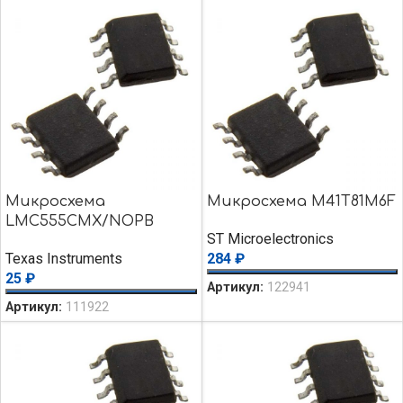
Микросхема
Микросхема M41T81M6F
LMC555CMX/NOPB
ST Microelectronics
Texas Instruments
284
₽
25
₽
Артикул:
122941
Артикул:
111922