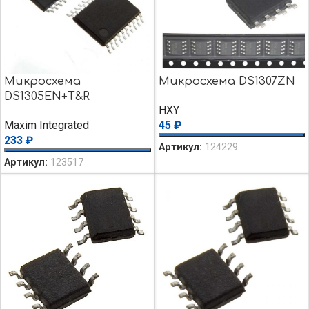
Микросхема
Микросхема DS1307ZN
DS1305EN+T&R
HXY
Maxim Integrated
45
₽
233
₽
Артикул:
124229
Артикул:
123517