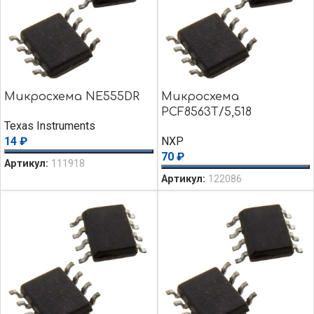
Микросхема NE555DR
Микросхема
PCF8563T/5,518
Texas Instruments
14
₽
NXP
70
₽
Артикул:
111918
Артикул:
122086