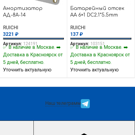
Амортизатор
Батарейный отсек
АД-8А-14
AA 6×1 DC2.1*5.5mm
(L)=15CM
RUICHI
RUICHI
3221
₽
137
₽
Артикул:
124191
Артикул:
103151
✅ В наличие в Москве. ➡️
✅ В наличие в Москве. ➡️
Доставка в Красноярск от
Доставка в Красноярск от
5 дней, бесплатно.
5 дней, бесплатно.
Уточнить актуальную
Уточнить актуальную
цену и наличие товара Вы
цену и наличие товара Вы
можете у нашего
можете у нашего
менеджера.
менеджера.
Наш телеграмм