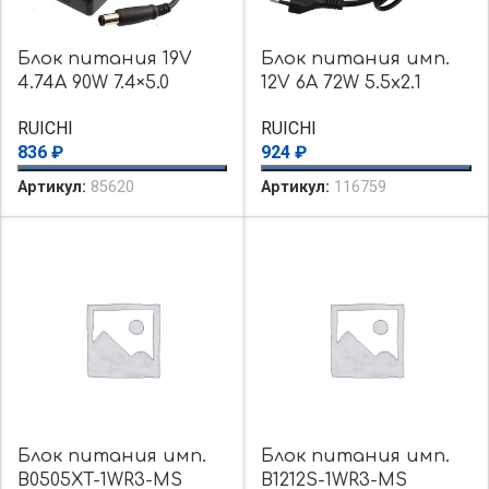
Блок питания 19V
Блок питания имп.
4.74A 90W 7.4×5.0
12V 6А 72W 5.5х2.1
RUICHI
RUICHI
836
₽
924
₽
Артикул:
85620
Артикул:
116759
Блок питания имп.
Блок питания имп.
B0505XT-1WR3-MS
B1212S-1WR3-MS