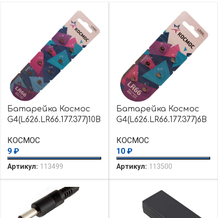
Батарейка Космос
Батарейка Космос
G4(L626.LR66.177.377)10B
G4(L626.LR66.177.377)6B
L
L
КОСМОС
КОСМОС
9
₽
10
₽
Артикул:
113499
Артикул:
113500