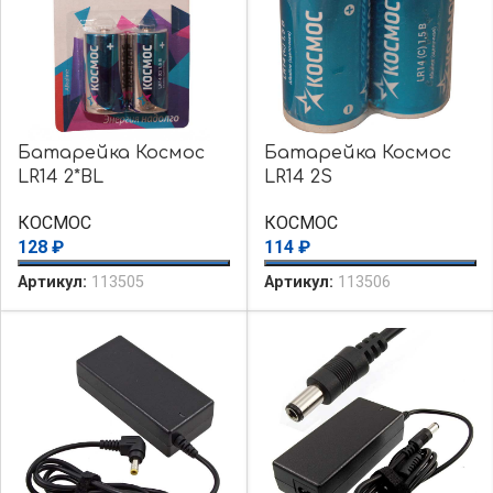
Батарейка Космос
Батарейка Космос
LR14 2*BL
LR14 2S
КОСМОС
КОСМОС
128
₽
114
₽
Артикул:
113505
Артикул:
113506