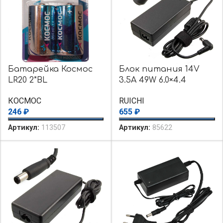
Батарейка Космос
Блок питания 14V
LR20 2*BL
3.5A 49W 6.0×4.4
КОСМОС
RUICHI
246
₽
655
₽
Артикул:
113507
Артикул:
85622