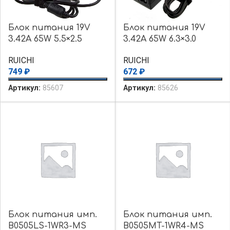
Блок питания 19V
Блок питания 19V
3.42A 65W 5.5×2.5
3.42A 65W 6.3×3.0
RUICHI
RUICHI
749
₽
672
₽
Артикул:
85607
Артикул:
85626
Блок питания имп.
Блок питания имп.
B0505LS-1WR3-MS
B0505MT-1WR4-MS