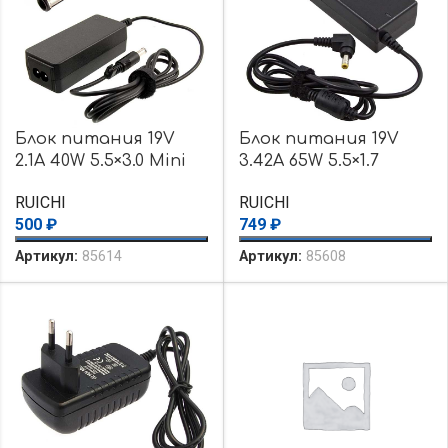
Блок питания 19V
Блок питания 19V
2.1A 40W 5.5×3.0 Mini
3.42A 65W 5.5×1.7
RUICHI
RUICHI
500
₽
749
₽
Артикул:
85614
Артикул:
85608