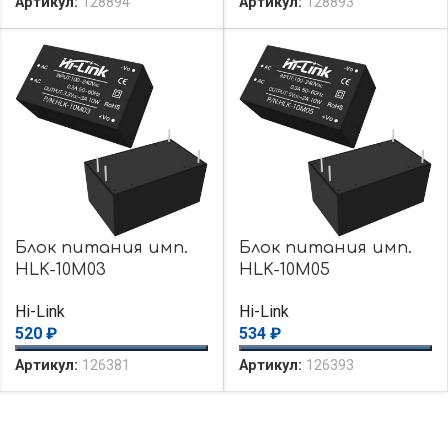
Артикул:
128894
Артикул:
128893
Блок питания имп.
Блок питания имп.
HLK-10M03
HLK-10M05
Hi-Link
Hi-Link
520
₽
534
₽
Артикул:
126381
Артикул:
126393