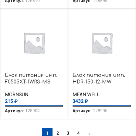
Артикул:
126810
Артикул:
128895
Блок питания имп.
Блок питания имп.
F0505XT-1WR3-MS
HDR-150-12-MW
MORNSUN
MEAN WELL
215
₽
3432
₽
Артикул:
128904
Артикул:
128905
1
2
3
4
→