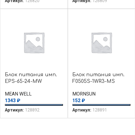
Артикул:
126820
Артикул:
126809
Блок питания имп.
Блок питания имп.
EPS-65-24-MW
F0505S-1WR3-MS
MEAN WELL
MORNSUN
1343
₽
152
₽
Артикул:
128892
Артикул:
128891