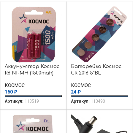
Аккумулятор Космос
Батарейка Космос
R6 NI-MH (1500mah)
CR 2016 5*BL
КОСМОС
КОСМОС
160
₽
24
₽
Артикул:
113519
Артикул:
113490