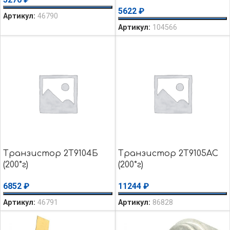
5622
₽
Артикул:
46790
Артикул:
104566
Транзистор 2Т9104Б
Транзистор 2Т9105АС
(200*г)
(200*г)
6852
₽
11244
₽
Артикул:
46791
Артикул:
86828