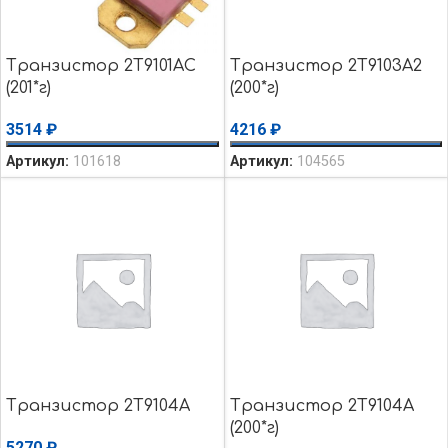
Транзистор 2Т9101АС
Транзистор 2Т9103А2
(201*г)
(200*г)
3514
₽
4216
₽
Артикул:
101618
Артикул:
104565
Транзистор 2Т9104А
Транзистор 2Т9104А
(200*г)
5270
₽