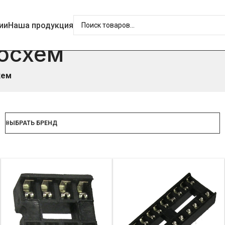
ии
Наша продукция
осхем
хем
ВЫБРАТЬ БРЕНД