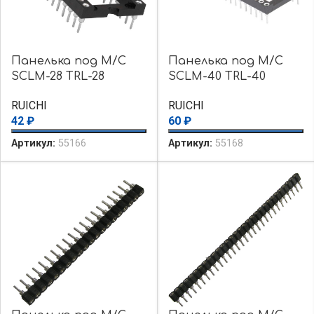
Панелька под М/С
Панелька под М/С
SCLM-28 TRL-28
SCLM-40 TRL-40
RUICHI
RUICHI
42
₽
60
₽
Артикул:
55166
Артикул:
55168