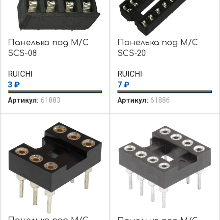
Панелька под М/С
Панелька под М/С
SCS-08
SCS-20
RUICHI
RUICHI
3
₽
7
₽
Артикул:
61883
Артикул:
61886