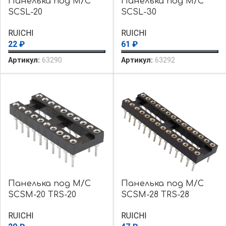
Панелька под М/С
Панелька под М/С
SCSL-20
SCSL-30
RUICHI
RUICHI
22
₽
61
₽
Артикул:
63290
Артикул:
63292
Панелька под М/С
Панелька под М/С
SCSM-20 TRS-20
SCSM-28 TRS-28
RUICHI
RUICHI