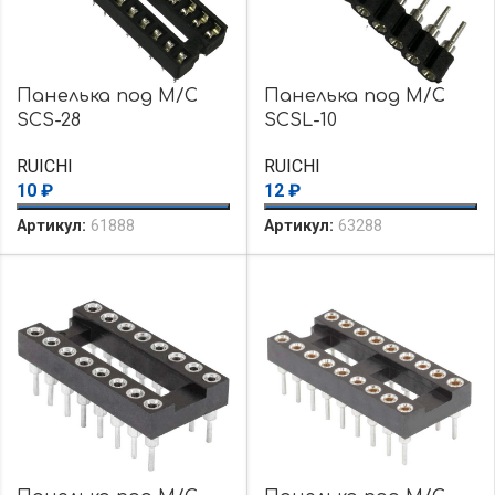
Панелька под М/С
Панелька под М/С
SCS-28
SCSL-10
RUICHI
RUICHI
10
₽
12
₽
Артикул:
61888
Артикул:
63288