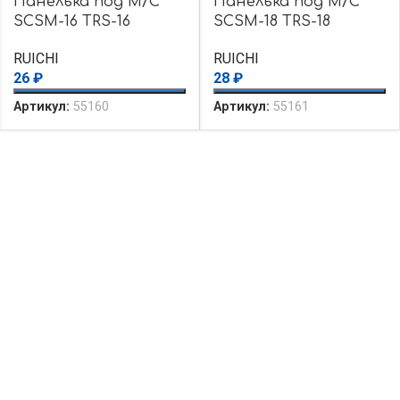
Панелька под М/С
Панелька под М/С
SCSM-16 TRS-16
SCSM-18 TRS-18
RUICHI
RUICHI
26
₽
28
₽
Артикул:
55160
Артикул:
55161