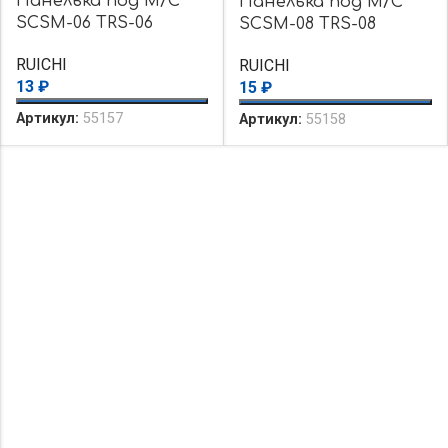
Панелька под М/С
Панелька под М/С
SCSM-06 TRS-06
SCSM-08 TRS-08
RUICHI
RUICHI
13
₽
15
₽
Артикул:
55157
Артикул:
55158