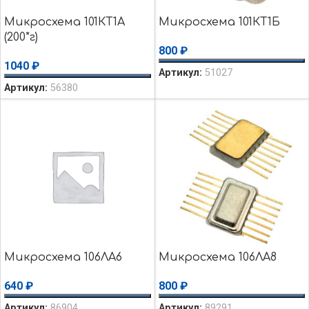
Микросхема 101КТ1А
Микросхема 101КТ1Б
(200*г)
800
₽
1040
₽
Артикул:
51027
Артикул:
56380
Микросхема 106ЛА6
Микросхема 106ЛА8
640
₽
800
₽
Артикул:
86904
Артикул:
89291