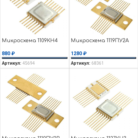
Микросхема 1109КН4
Микросхема 1119ПУ2А
880
₽
1280
₽
Артикул:
45694
Артикул:
68361