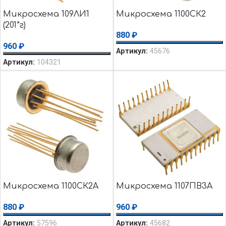
Микросхема 109ЛИ1
Микросхема 1100СК2
(201*г)
880
₽
960
₽
Артикул:
45676
Артикул:
104321
Микросхема 1100СК2А
Микросхема 1107ПВ3А
880
₽
960
₽
Артикул:
57596
Артикул:
45682