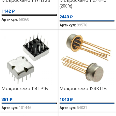
Микросхема 1119ПУ2В
Микросхема 1127КН3
(200*г)
1142
₽
2440
₽
Артикул:
68360
Артикул:
99576
Микросхема 114ТР1Б
Микросхема 124КТ1Б
381
₽
1040
₽
Артикул:
101446
Артикул:
54031