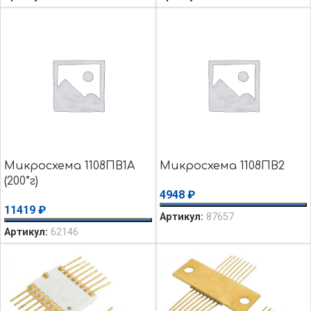
Микросхема 1108ПВ1А
Микросхема 1108ПВ2
(200*г)
4948
₽
11419
₽
Артикул:
87657
Артикул:
62146