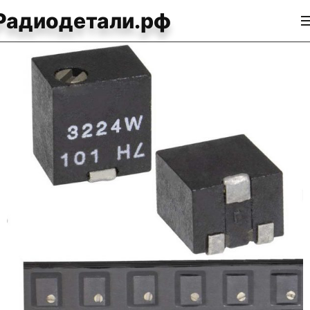
Радиодетали.рф