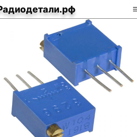
Радиодетали.рф