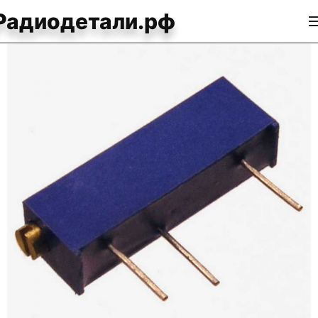
Радиодетали.рф