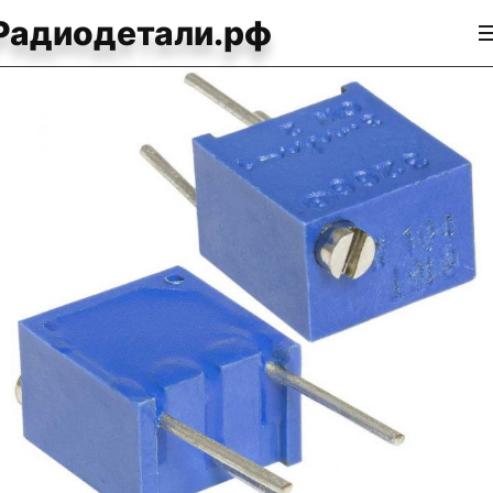
Радиодетали.рф