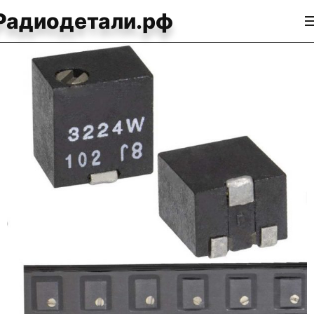
Радиодетали.рф