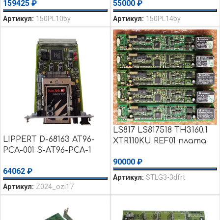
55000
₽
159425
₽
UM6116K-2L б/у
Артикул:
150PL14by
Артикул:
150PL10by
LS817 LS817518 TH3160.1
LIPPERT D-68163 AT96-
XTR110KU REF01 плата
PCA-001 S-AT96-PCA-1
уценка использовалось
Автоматизация
90000
₽
64062
₽
TECHNIK GMBH уценка
Артикул:
STLG3-3dfrt
использовалось
Артикул:
Z024_ozi17