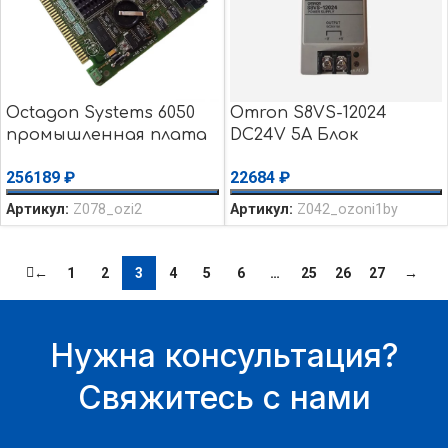
Octagon Systems 6050
Omron S8VS-12024
промышленная плата
DC24V 5A Блок
Микро ПК MicroPC
питания уценка
256189
₽
22684
₽
уценка использовалось
использовалось Не
использовался, стоял в
Артикул:
Z078_ozi2
Артикул:
Z042_ozoni1by
резерве
←
1
2
3
4
5
6
…
25
26
27
→
Нужна консультация?
Свяжитесь с нами