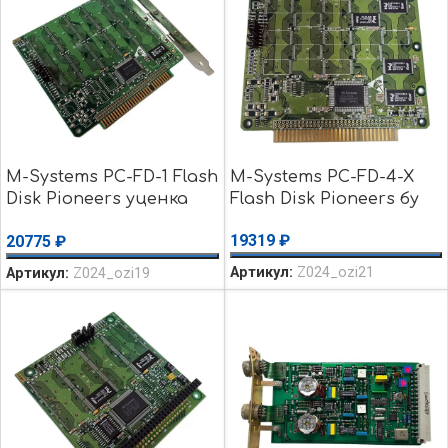
M-Systems PC-FD-1 Flash
M-Systems PC-FD-4-X
Disk Pioneers уценка
Flash Disk Pioneers бу
использовалось
19319
₽
20775
₽
Артикул:
Z024_ozi21
Артикул:
Z024_ozi19