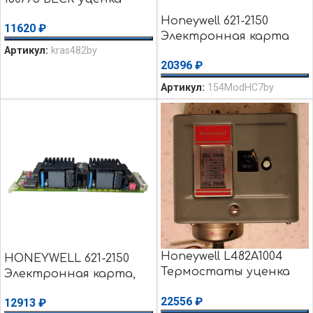
использовалось
Honeywell 621-2150
11620
₽
Электронная карта
Артикул:
kras482by
20396
₽
Артикул:
154ModHC7by
Honeywell L482A1004
HONEYWELL 621-2150
Термостаты уценка
Электронная карта,
использовалось
22556
₽
12913
₽