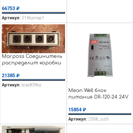
ULN2803A PT02YS 12-10P
66753
₽
Плата б/у
Артикул:
214bymap1
Marposs Соединитель
распределит коробки
CNC Bendix PT02YS 12-
21385
₽
10P Connect PT02A-12-10P
уценка использовалось
Артикул:
kras839by
Mean Well блок
питания DR-120-24 24V
5A / уценка
15854
₽
использовалось
Артикул:
Z058_ozi5