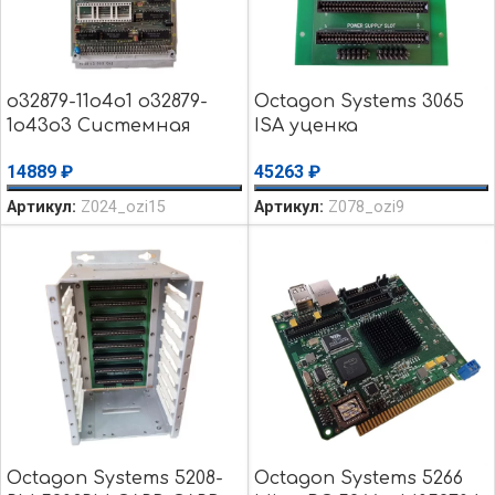
o32879-11o4o1 o32879-
Octagon Systems 3065
1o43o3 Системная
ISA уценка
плата Bosch 032880
использовалось
14889
₽
45263
₽
уценка использовалось
Артикул:
Z024_ozi15
Артикул:
Z078_ozi9
Octagon Systems 5208-
Octagon Systems 5266