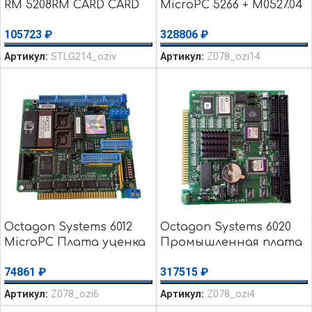
RM 5208RM CARD CARD
MicroPC 5266 + M0527.04
2548 8-слотная задняя
RD648G04
105723
₽
328806
₽
плана шины ISA
Промышленная плата
MicroPC уценка
уценка использовалось
Артикул:
STLG214_oziv
Артикул:
Z078_ozi14
использовалось
Octagon Systems 6012
Octagon Systems 6020
MicroPC Плата уценка
Промышленная плата
использовалось
MicroPC уценка
74861
₽
317515
₽
использовалось
Артикул:
Z078_ozi6
Артикул:
Z078_ozi4