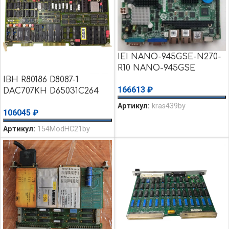
IEI NANO-945GSE-N270-
R10 NANO-945GSE
NANO-945 1.3
IBH R80186 D8087-1
166613
₽
Промышленная плата
DAC707KH D65031C264
уценка использовалось
H1.1.027 H1127P3 H1127
Артикул:
kras439by
106045
₽
Плата б/у
Артикул:
154ModHC21by