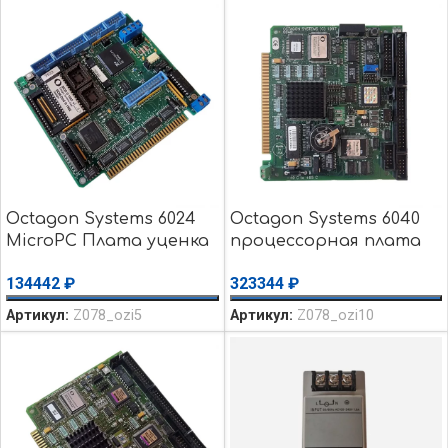
Octagon Systems 6024
Octagon Systems 6040
MicroPC Плата уценка
процессорная плата
использовалось
уценка использовалось
134442
₽
323344
₽
Артикул:
Z078_ozi5
Артикул:
Z078_ozi10