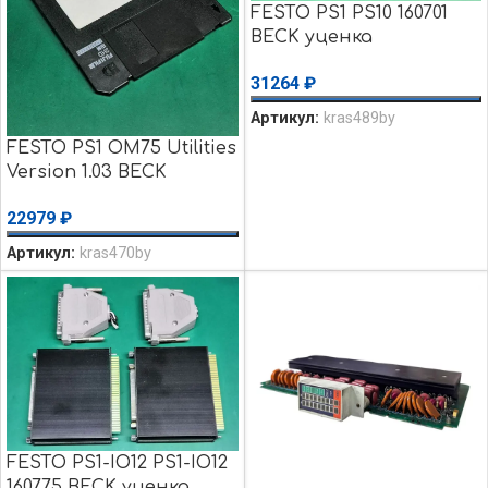
FESTO PS1 PS10 160701
BECK уценка
использовалось
31264
₽
Артикул:
kras489by
FESTO PS1 OM75 Utilities
Version 1.03 BECK
уценка использовалось
22979
₽
Артикул:
kras470by
FESTO PS1-IO12 PS1-IO12
160775 BECK уценка