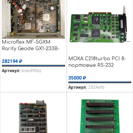
Microflex MF-5GXM
Rarity Geode GX1-233B-
85-1.8 CS5530 — Apple
MOXA C218turbo PCI 8-
282194
₽
Spectrum Macintosh
портовые RS-232
уценка использовалось
Артикул:
kras495by
интеллектуальные
35000
₽
универсальные платы
Б/y
Артикул:
Z024efb