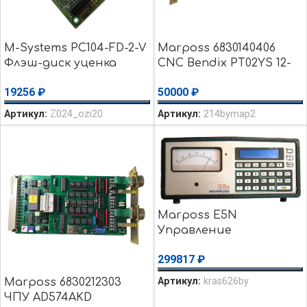
M-Systems PC104-FD-2-V
Marposs 6830140406
Флэш-диск уценка
CNC Bendix PT02YS 12-
использовалось
10P Разъем б/у
19256
₽
50000
₽
Артикул:
Z024_ozi20
Артикул:
214bymap2
Marposs E5N
Управление
усилителем датчика
299817
₽
уценка использовалось
Артикул:
kras626by
Marposs 6830212303
ЧПУ AD574AKD