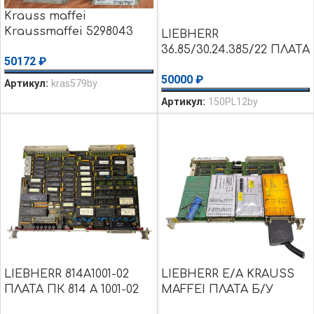
Krauss maffei
Kraussmaffei 5298043
LIEBHERR
MC68881RC12B MC68881
36.85/30.24.385/22 ПЛАТА
50172
₽
Z0853006PSC уценка
BS 76-50 Б/У
использовалось
50000
₽
Артикул:
kras579by
Артикул:
150PL12by
LIEBHERR 814A1001-02
LIEBHERR E/A KRAUSS
ПЛАТА ПК 814 A 1001-02
MAFFEI ПЛАТА Б/У
TMS9995NL TMS9901NL