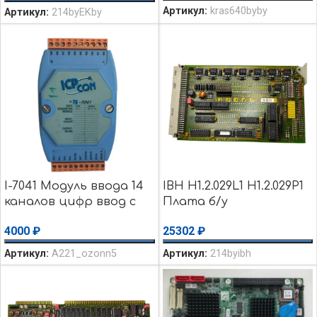
Артикул:
kras640byby
Артикул:
214byEKby
I-7041 Модуль ввода 14
IBH H1.2.029L1 H1.2.029P1
каналов цифр ввод с
Плата б/у
изоляцией до 3750 В
25302
₽
4000
₽
ICP на запчасти/
уценка
Артикул:
214byibh
Артикул:
A221_ozonn5