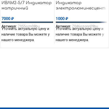
ИВЛМ2-5/7 Индикатор
Индикатор
матричный
электролюминесцент
вакуумный
ный ИЭЛ 006
7000
₽
1000
₽
люминесцентный
Артикул:
Z055ozn08bu
Артикул:
Z046ozonn09bu
Уточнить актуальную цену и
Уточнить актуальную цену и
наличие товара Вы можете у
наличие товара Вы можете у
нашего менеджера.
нашего менеджера.