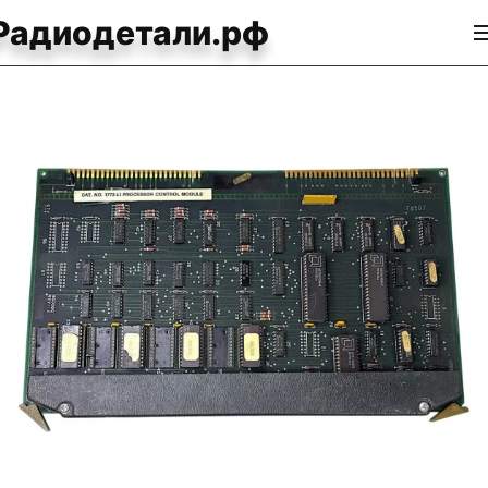
Радиодетали.рф