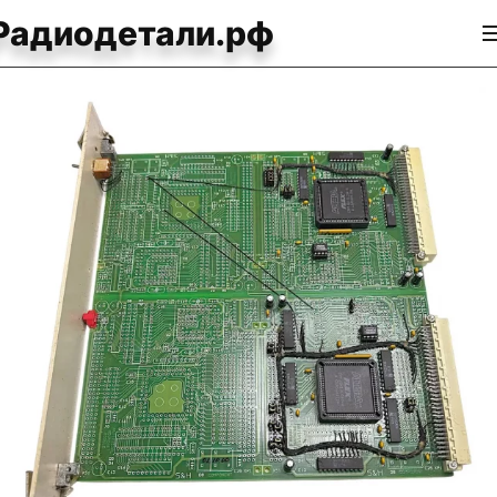
Радиодетали.рф