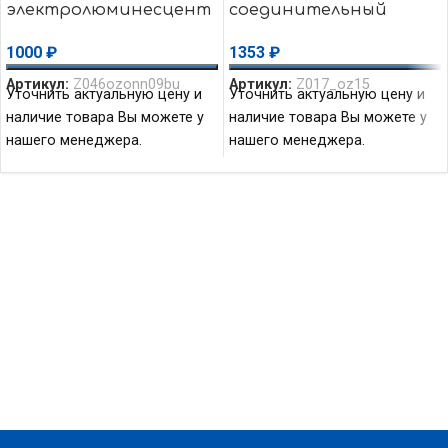
электролюминесцент
соединительный
ный ИЭЛ 006
черный BNC-50-3/W1 50
1000
₽
1353
₽
Ом папа, 15 см
Артикул:
Z046ozonn09bu
Артикул:
Z017_oz15
Уточнить актуальную цену и
Уточнить актуальную цену и
наличие товара Вы можете у
наличие товара Вы можете у
нашего менеджера.
нашего менеджера.