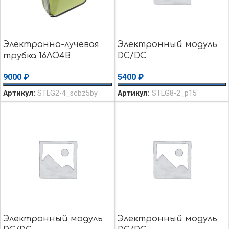
Электронно-лучевая
Электронный модуль
трубка 16ЛО4В
DC/DC
осциллографическая
преобразователь
9000
₽
5400
₽
AIMTEC AM4TW-
2415SH35Z MC56F8037V
Артикул:
STLG2-4_scbz5by
Артикул:
STLG8-2_p15
EPM240T100 K15-20
Плата №15 №2810 Б/y
Электронный модуль
Электронный модуль