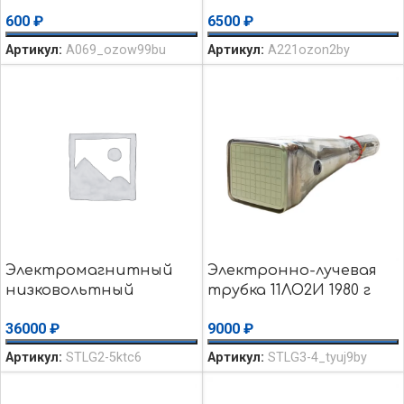
ПМА-3000 220 V 50 Hz
розеткой RT78625
600
₽
6500
₽
№2840 ПЭТВ-2 0.224
Siemens уценка
Артикул:
А069_ozow99bu
Артикул:
A221ozon2by
Электромагнитный
Электронно-лучевая
низковольтный
трубка 11ЛО2И 1980 г
контактор КЭ16-063
осциллографическая
36000
₽
9000
₽
Б/y
Артикул:
STLG2-5ktc6
Артикул:
STLG3-4_tyuj9by