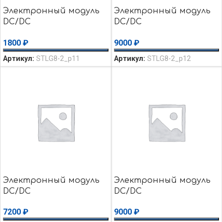
Электронный модуль
Электронный модуль
DC/DC
DC/DC
преобразователь
преобразователь
1800
₽
9000
₽
AIMTEC AM4TW-
PB10FG-2405E2:1LF
2415SH35Z Плата №11
Плата №12 Б/y
Артикул:
STLG8-2_p11
Артикул:
STLG8-2_p12
Б/y
Электронный модуль
Электронный модуль
DC/DC
DC/DC
преобразователь
преобразователь
7200
₽
9000
₽
МПВ20Д ИРБИС Плата
МПВ5А ИРБИС