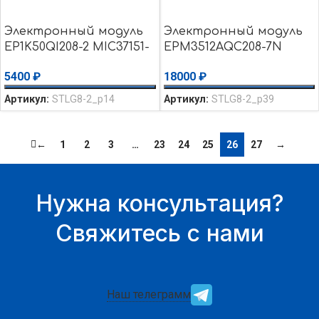
Электронный модуль
Электронный модуль
EP1K50QI208-2 MIC37151-
EPM3512AQC208-7N
2.5BR TMS320LC206
EPM3512AQI208-10N
5400
₽
18000
₽
Плата №14 Б/y
TMS320C6416TGLZ
MT48LC2M32B2-6A
Артикул:
STLG8-2_p14
Артикул:
STLG8-2_p39
CY7C1061AV33-10ZXI
Плата №39 Б/y
←
1
2
3
…
23
24
25
26
27
→
Нужна консультация?
Свяжитесь с нами
Наш телеграмм