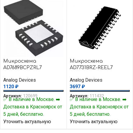
Микросхема
Микросхема
AD7689BCPZRL7
AD7731BRZ-REEL7
Analog Devices
Analog Devices
1120
₽
3697
₽
Артикул:
120699
Артикул:
111432
✅ В наличие в Москве. ➡️
✅ В наличие в Москве. ➡️
Доставка в Красноярск от
Доставка в Красноярск от
5 дней, бесплатно.
5 дней, бесплатно.
Уточнить актуальную
Уточнить актуальную
цену и наличие товара Вы
цену и наличие товара Вы