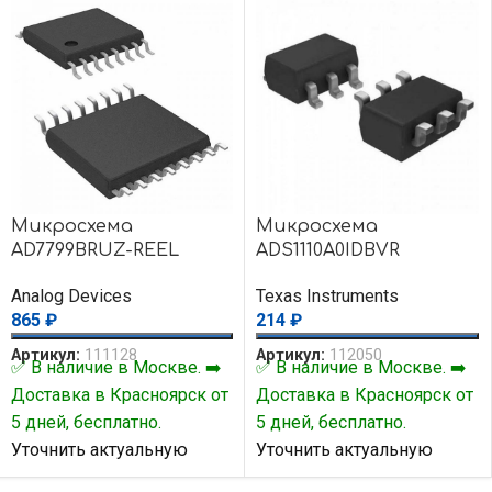
Микросхема
Микросхема
AD7799BRUZ-REEL
ADS1110A0IDBVR
Analog Devices
Texas Instruments
865
₽
214
₽
Артикул:
111128
Артикул:
112050
✅ В наличие в Москве. ➡️
✅ В наличие в Москве. ➡️
Доставка в Красноярск от
Доставка в Красноярск от
5 дней, бесплатно.
5 дней, бесплатно.
Уточнить актуальную
Уточнить актуальную
цену и наличие товара Вы
цену и наличие товара Вы