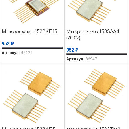
Микросхема 1533КП15
Микросхема 1533ЛА4
(200*г)
952
₽
952
₽
Артикул:
46129
Артикул:
86947