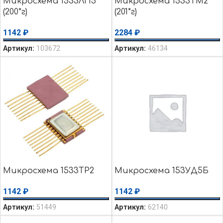
Микросхема 1533ЛП5
Микросхема 1533ТМ2
(200*г)
(201*г)
1142
₽
2284
₽
Артикул:
103672
Артикул:
46134
Микросхема 1533ТР2
Микросхема 153УД5Б
1142
₽
1142
₽
Артикул:
51449
Артикул:
62140