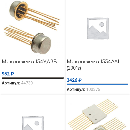
Микросхема 154УД3Б
Микросхема 1554ЛЛ1
(200*г)
952
₽
3426
₽
Артикул:
44730
Артикул:
100376