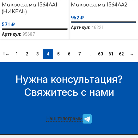
Микросхема 1564ЛА1
Микросхема 1564ЛА2
(НИКЕЛЬ)
952
₽
571
₽
Артикул:
46221
Артикул:
95687
←
1
2
3
4
5
6
7
…
60
61
62
→
Нужна консультация?
Свяжитесь с нами
Наш телеграмм