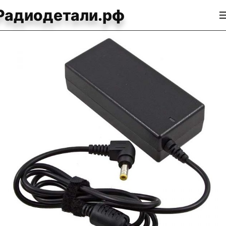
Радиодетали.рф