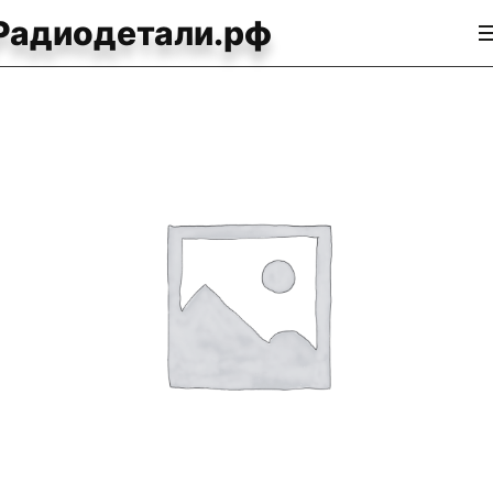
Радиодетали.рф