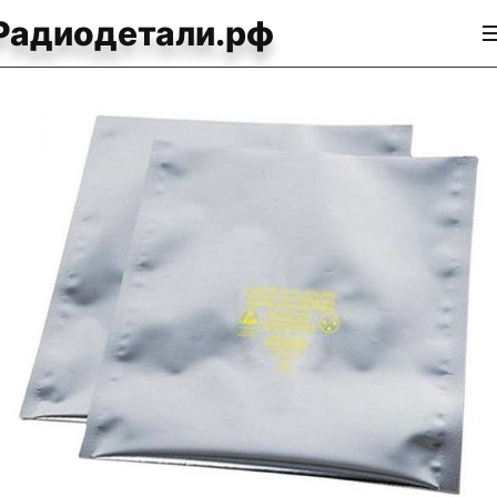
Радиодетали.рф