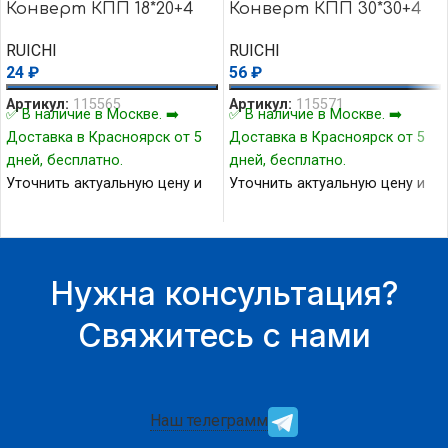
Конверт КПП 18*20+4
Конверт КПП 30*30+4
RUICHI
RUICHI
24
₽
56
₽
Артикул:
115565
Артикул:
115571
✅ В наличие в Москве. ➡️
✅ В наличие в Москве. ➡️
Доставка в Красноярск от 5
Доставка в Красноярск от 5
дней, бесплатно.
дней, бесплатно.
Уточнить актуальную цену и
Уточнить актуальную цену и
наличие товара Вы можете у
наличие товара Вы можете у
нашего менеджера.
нашего менеджера.
Нужна консультация?
Свяжитесь с нами
Наш телеграмм