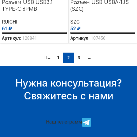
Разъем USB USB3.1
Разъем USB USBA-1JS
TYPE-C 6PMB
(SZC)
RUICHI
SZC
61
₽
52
₽
Артикул:
128841
Артикул:
107456
←
1
2
3
→
Нужна консультация?
Свяжитесь с нами
Наш телеграмм