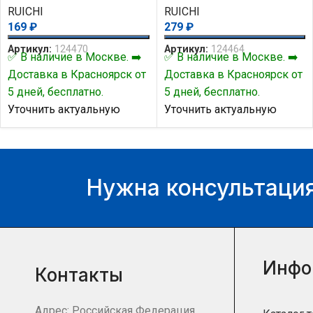
RUICHI
RUICHI
169
₽
279
₽
Артикул:
124470
Артикул:
124464
✅ В наличие в Москве. ➡️
✅ В наличие в Москве. ➡️
Доставка в Красноярск от
Доставка в Красноярск от
5 дней, бесплатно.
5 дней, бесплатно.
Уточнить актуальную
Уточнить актуальную
цену и наличие товара Вы
цену и наличие товара Вы
можете у нашего
можете у нашего
менеджера.
менеджера.
Нужна консультация
Инфо
Контакты
Адрес: Российская Федерация,