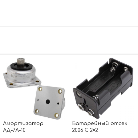
Амортизатор
Батарейный отсек
АД-7А-10
2006 C 2×2