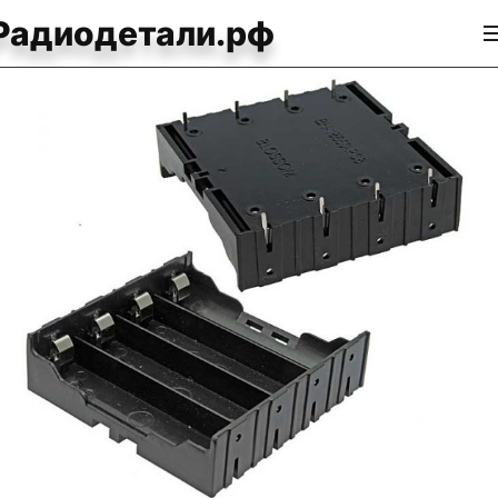
Радиодетали.рф