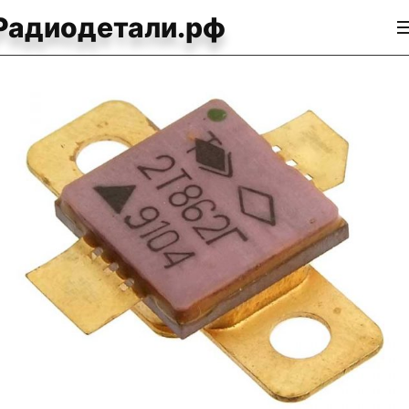
Радиодетали.рф