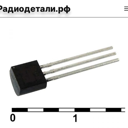
Радиодетали.рф