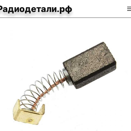
Радиодетали.рф