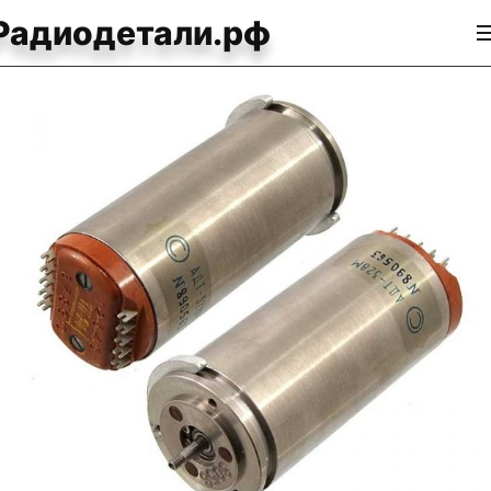
Радиодетали.рф