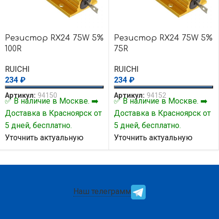
Резистор RX24 75W 5%
Резистор RX24 75W 5%
100R
75R
RUICHI
RUICHI
234
₽
234
₽
Артикул:
94150
Артикул:
94152
✅ В наличие в Москве. ➡️
✅ В наличие в Москве. ➡️
Доставка в Красноярск от
Доставка в Красноярск от
5 дней, бесплатно.
5 дней, бесплатно.
Уточнить актуальную
Уточнить актуальную
цену и наличие товара Вы
цену и наличие товара Вы
можете у нашего
можете у нашего
менеджера.
менеджера.
Наш телеграмм