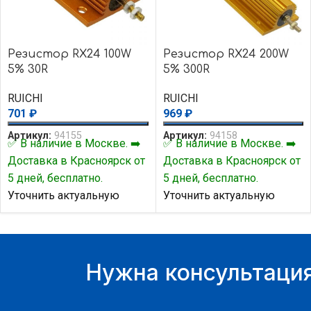
Резистор RX24 100W
Резистор RX24 200W
5% 30R
5% 300R
RUICHI
RUICHI
701
₽
969
₽
Артикул:
94155
Артикул:
94158
✅ В наличие в Москве. ➡️
✅ В наличие в Москве. ➡️
Доставка в Красноярск от
Доставка в Красноярск от
5 дней, бесплатно.
5 дней, бесплатно.
Уточнить актуальную
Уточнить актуальную
цену и наличие товара Вы
цену и наличие товара Вы
можете у нашего
можете у нашего
менеджера.
менеджера.
Нужна консультация