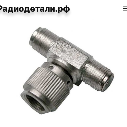
Радиодетали.рф