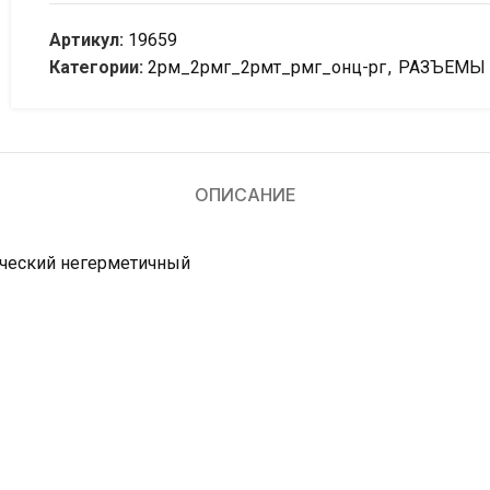
Артикул:
19659
Категории:
2рм_2рмг_2рмт_рмг_онц-рг
,
РАЗЪЕМЫ
ОПИСАНИЕ
ический негерметичный