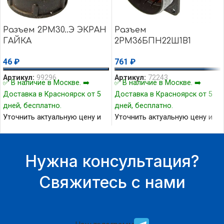
Разъем 2РМ30..Э ЭКРАН
Разъем
ГАЙКА
2РМ36БПН22Ш1В1
46
₽
761
₽
Артикул:
99296
Артикул:
72243
✅ В наличие в Москве. ➡️
✅ В наличие в Москве. ➡️
Доставка в Красноярск от 5
Доставка в Красноярск от 5
дней, бесплатно.
дней, бесплатно.
Уточнить актуальную цену и
Уточнить актуальную цену и
наличие товара Вы можете у
наличие товара Вы можете у
нашего менеджера.
нашего менеджера.
Нужна консультация?
Свяжитесь с нами