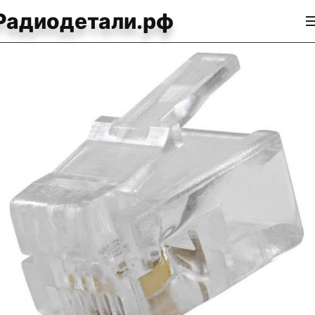
Радиодетали.рф