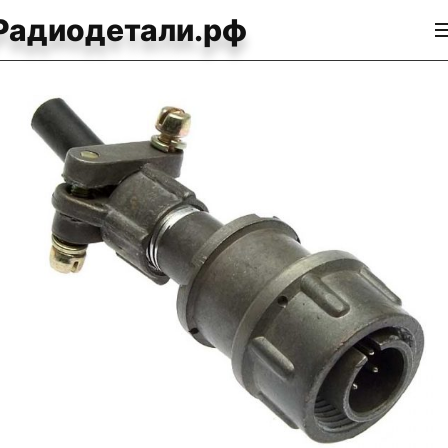
Радиодетали.рф