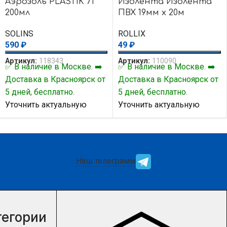
Аэрозоль PLASTIK 71
Изолента Изолента
200мл
ПВХ 19мм х 20м
красная
SOLINS
ROLLIX
590
₽
49
₽
Артикул:
118343
Артикул:
110090
✅ В наличие в Москве. ➡️
✅ В наличие в Москве. ➡️
Доставка в Красноярск от
Доставка в Красноярск от
5 дней, бесплатно.
5 дней, бесплатно.
Уточнить актуальную
Уточнить актуальную
цену и наличие товара Вы
цену и наличие товара Вы
можете у нашего
можете у нашего
менеджера.
менеджера.
Наш телеграмм
тегории