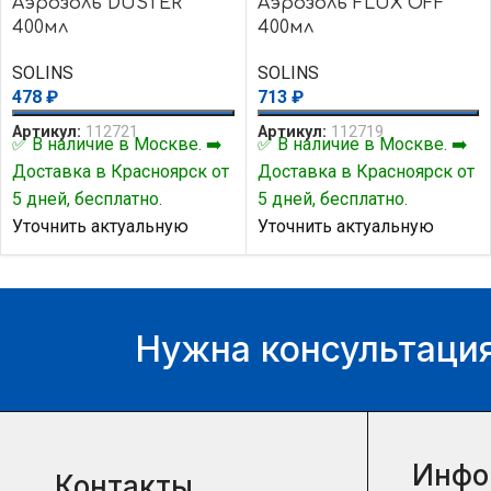
Аэрозоль DUSTER
Аэрозоль FLUX OFF
400мл
400мл
SOLINS
SOLINS
478
₽
713
₽
Артикул:
112721
Артикул:
112719
✅ В наличие в Москве. ➡️
✅ В наличие в Москве. ➡️
Доставка в Красноярск от
Доставка в Красноярск от
5 дней, бесплатно.
5 дней, бесплатно.
Уточнить актуальную
Уточнить актуальную
цену и наличие товара Вы
цену и наличие товара Вы
можете у нашего
можете у нашего
менеджера.
менеджера.
Нужна консультация
Инфо
Контакты