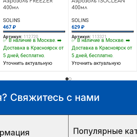
Аэрозоль FREEZER
Аэрозоль ISOCLEAN
400мл
400мл
SOLINS
SOLINS
467
₽
629
₽
Артикул:
112720
Артикул:
113321
✅ В наличие в Москве. ➡️
✅ В наличие в Москве. ➡️
Доставка в Красноярск от
Доставка в Красноярск от
5 дней, бесплатно.
5 дней, бесплатно.
Уточнить актуальную
Уточнить актуальную
цену и наличие товара Вы
цену и наличие товара Вы
можете у нашего
можете у нашего
менеджера.
менеджера.
? Свяжитесь с нами
Популярные ка
рмация