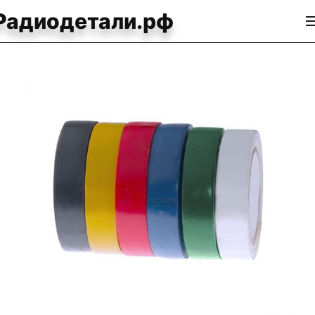
Радиодетали.рф