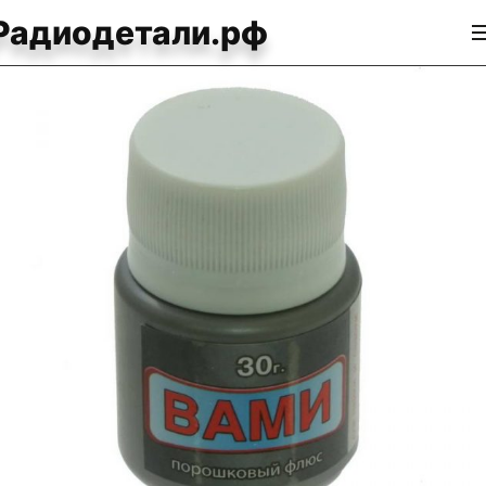
Радиодетали.рф